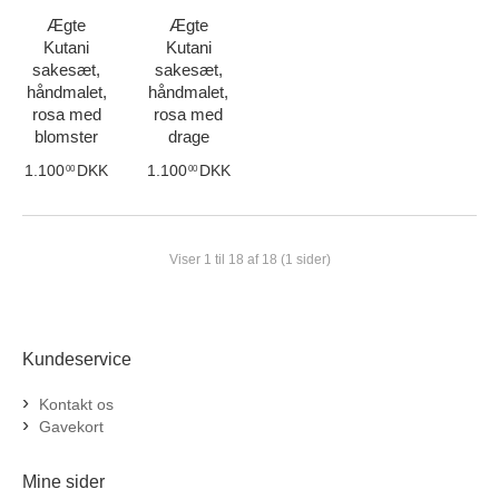
Ægte
Ægte
Kutani
Kutani
sakesæt,
sakesæt,
håndmalet,
håndmalet,
rosa med
rosa med
blomster
drage
1.100
DKK
1.100
DKK
00
00
Viser 1 til 18 af 18 (1 sider)
Kundeservice
Kontakt os
Gavekort
Mine sider