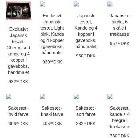
Exclusivt
Japansk
Japanske
Japansk
tesæt,
skåle, 6
tesæt, Light
Kande og 4
skåle i
Exclusivt
pink, Kande
kopper i
trækasse
Japansk
og 4 kopper
gaveboks,
tesæt,
957
DKK
50
i gaveboks,
håndmalet
Cherry, sort
håndmalet
kande og 4
930
DKK
00
kopper i
930
DKK
00
gaveboks,
håndmalet
932
DKK
50
Sakesæt -
Sakesæt -
Sakesæt -
Sakesæt,
hvid farve
khaki farve
sort farve
kande + 4
bægre i
306
DKK
405
DKK
382
DKK
25
00
50
trækasse
730
DKK
00