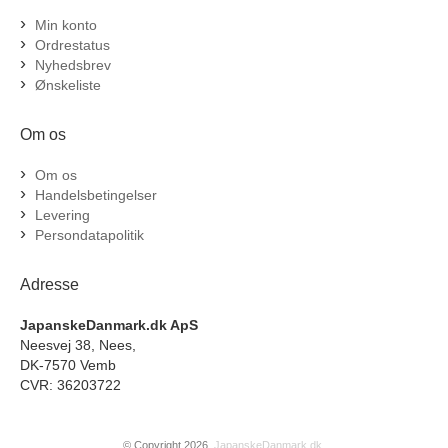
Min konto
Ordrestatus
Nyhedsbrev
Ønskeliste
Om os
Om os
Handelsbetingelser
Levering
Persondatapolitik
Adresse
JapanskeDanmark.dk ApS
Neesvej 38, Nees,
DK-7570 Vemb
CVR: 36203722
© Copyright 2026.
JapanskeDanmark.dk
.