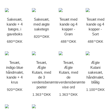
Sakesæt,
Sakesæt,
Tesæt med
Tesæt med
kande + 4
med ægte
kande og 4
kande og 4
bægre, i
saketegn
kopper -
kopper -
gaveboks
Grøn
Sort
820
DKK
00
680
DKK
488
DKK
488
DKK
00
75
75
Tesæt,
Tesæt,
Tesæt,
Ægte
indigo blue
Ægte
Ægte
Kutani
håndmalet,
Kutani, med
Kutani, med
sakesæt,
kande + 4
de 3
de
håndmalet,
krus
verdensberømte
verdensberømte
blålig
poeter
vise ord
920
DKK
1.100
DKK
00
00
1.363
DKK
1.363
DKK
75
75